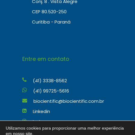
Conj. 8 . Vista Alegre
CEP 80.520-250
Curitiba - Paraná
Entre em contato
(41) 3338-8562
(41) 99725-5616
biocientific@biocientific.com.br
Linkedin
Instagram
Utilizamos cookies para proporcionar uma melhor experiência
em nosso site.