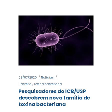
08/07/2020
Notícias
Bactéria
,
Toxina bacteriana
Pesquisadores do ICB/USP
descobrem nova família de
toxina bacteriana